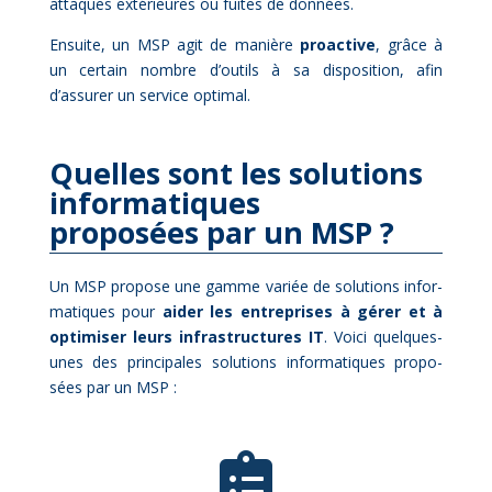
at­taques ex­té­rieures ou fuites de don­nées.
En­suite, un MSP agit de ma­nière
proac­tive
, grâce à
un cer­tain nombre d’outils à sa dis­po­si­tion, afin
d’assurer un ser­vice op­ti­mal.
Quelles sont les solutions
informatiques
proposées par un MSP ?
Un MSP pro­pose une gamme va­riée de so­lu­tions in­for­
ma­tiques pour
ai­der les en­tre­prises à gé­rer et à
op­ti­mi­ser leurs in­fra­struc­tures IT
. Voi­ci quelques-
unes des prin­ci­pales so­lu­tions in­for­ma­tiques pro­po­
sées par un MSP :
