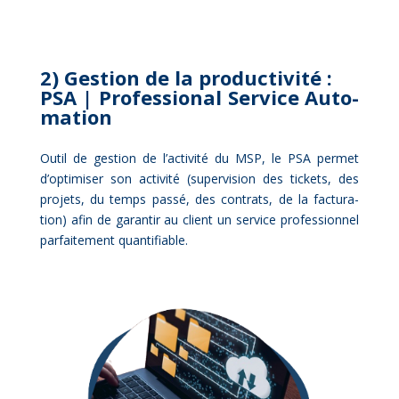
2) Ges­tion de la pro­duc­ti­vi­té :
PSA | Pro­fes­sio­nal Ser­vice Au­to­
ma­tion
Ou­til de ges­tion de l’activité du MSP, le PSA per­met
d’optimiser son ac­ti­vi­té (su­per­vi­sion des ti­ckets, des
pro­jets, du temps pas­sé, des contrats, de la fac­tu­ra­
tion) afin de ga­ran­tir au client un ser­vice pro­fes­sion­nel
par­fai­te­ment quan­ti­fiable.