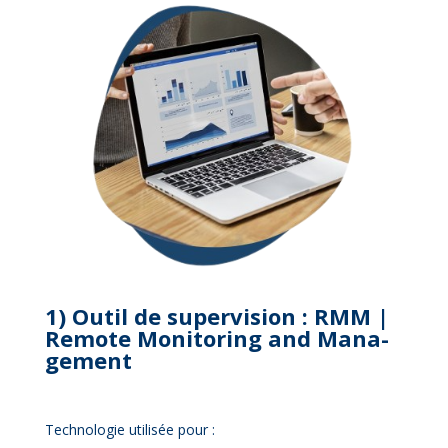
1) Ou­til de su­per­vi­sion : RMM |
Re­mote Mo­ni­to­ring and Ma­na­
ge­ment
Tech­no­lo­gie uti­li­sée pour :