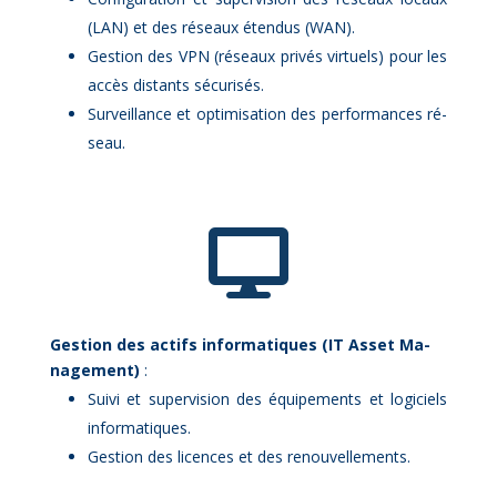
(LAN) et des ré­seaux éten­dus (WAN).
Ges­tion des VPN (ré­seaux pri­vés vir­tuels) pour les
ac­cès dis­tants sé­cu­ri­sés.
Sur­veillance et op­ti­mi­sa­tion des per­for­mances ré­
seau.

Ges­tion des ac­tifs in­for­ma­tiques (IT As­set Ma­
na­ge­ment)
:
Sui­vi et su­per­vi­sion des équi­pe­ments et lo­gi­ciels
in­for­ma­tiques.
Ges­tion des li­cences et des re­nou­vel­le­ments.