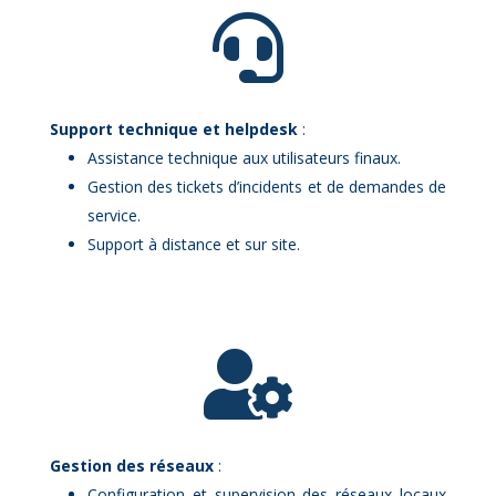

Sup­port tech­nique et help­desk
:
As­sis­tance tech­nique aux uti­li­sa­teurs fi­naux.
Ges­tion des ti­ckets d’in­ci­dents et de de­mandes de
ser­vice.
Sup­port à dis­tance et sur site.

Ges­tion des ré­seaux
:
Confi­gu­ra­tion et su­per­vi­sion des ré­seaux lo­caux