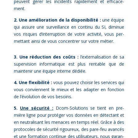
peuvent gé­rer les in­ci­dents ra­pi­de­ment et ef­fi­ca­ce­
ment.
2. Une amé­lio­ra­tion de la dis­po­ni­bi­li­té :
une équipe
qui as­sure une sur­veillance en conti­nu du SI, di­mi­nue
vos risques d’interruption de votre ac­ti­vi­té, vous per­
met­tant ain­si de vous concen­trer sur votre mé­tier.
3. Une ré­duc­tion des coûts :
l’externalisation de sa
su­per­vi­sion in­for­ma­tique est plus ren­table que de
main­te­nir une équipe in­terne dé­diée.
4. Une flexi­bi­li­té :
vous pou­vez choi­sir les ser­vices qui
vous conviennent le mieux et les adap­ter en fonc­tion
de l’évolution de vos be­soins.
5.
Une sé­cu­ri­té :
Dcom-So­lu­tions se tient en pre­
mière ligne pour pro­té­ger vos don­nées en dé­tec­tant et
en neu­tra­li­sant les me­naces en temps réel. Grâce à des
pro­to­coles de sé­cu­ri­té ri­gou­reux, des pare-feu avan­cés
et une for­ma­tion conti­nue des uti­li­sa­teurs, nous ga­ran­