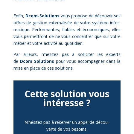
En­fin,
Dcom-So­lu­tions
vous pro­pose de dé­cou­vrir ses
offres de ges­tion ex­ter­na­li­sée de votre sys­tème in­for­
ma­tique. Per­for­mantes, fiables et éco­no­miques, elles
vous per­met­tront de ne vous concen­trer que sur votre
mé­tier et votre ac­ti­vi­té au quo­ti­dien.
Par ailleurs, n’hésitez pas à sol­li­ci­ter les ex­pert
s
de
Dc
o
m So­lu­tions
pour vous acc
om­pa­gner dans la
mise en place de ces so­lu­tions.
Cette so­lu­tion vous
in­té­resse ?
N’hésitez pas à ré­ser­ver un ap­pel de dé­cou­
verte de vos be­soins,