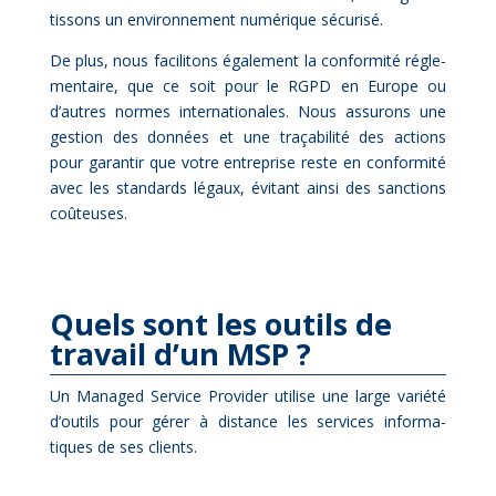
tis­sons un en­vi­ron­ne­ment nu­mé­rique sé­cu­ri­sé.
De plus, nous fa­ci­li­tons éga­le­ment la confor­mi­té ré­gle­
men­taire, que ce soit pour le RGPD en Eu­rope ou
d’autres normes in­ter­na­tio­nales. Nous as­su­rons une
ges­tion des don­nées et une tra­ça­bi­li­té des ac­tions
pour ga­ran­tir que votre en­tre­prise reste en confor­mi­té
avec les stan­dards lé­gaux, évi­tant ain­si des sanc­tions
coû­teuses.
Quels sont les ou­tils de
tra­vail d’un MSP ?
Un Ma­na­ged Ser­vice Pro­vi­der uti­lise une large va­rié­té
d’outils pour gé­rer à dis­tance les ser­vices in­for­ma­
tiques de ses clients.