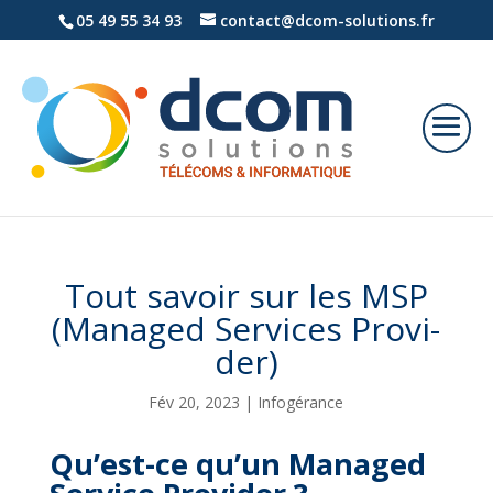
05 49 55 34 93
contact@dcom-solutions.fr
Tout sa­voir sur les MSP
(Ma­na­ged Ser­vices Pro­vi­
der)
Fév 20, 2023
|
Infogérance
Qu’est-ce qu’un Ma­na­ged