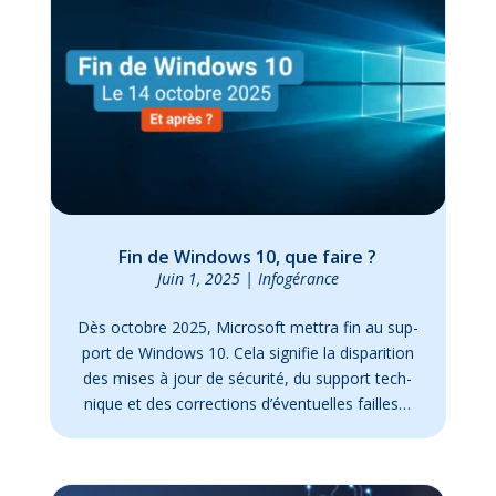
Fin de Win­dows 10, que faire ?
Juin 1, 2025
|
In­fo­gé­rance
Dès oc­tobre 2025, Mi­cro­soft met­tra fin au sup­
port de Win­dows 10. Ce­la si­gni­fie la dis­pa­ri­tion
des mises à jour de sé­cu­ri­té, du sup­port tech­
nique et des cor­rec­tions d’é­ven­tuelles failles…