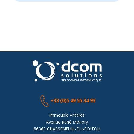
« En­trées pré­cé­dentes
+33 (0)5 49 55 34 93
Immeuble Antarès
Avenue René Monory
86360 CHASSENEUIL-DU-POITOU