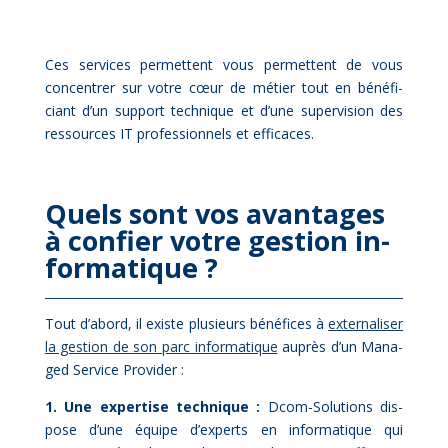
Ces ser­vices per­mettent vous per­mettent de vous
concen­trer sur votre cœur de mé­tier tout en bé­né­fi­
ciant d’un sup­port tech­nique et d’une su­per­vi­sion des
res­sources IT pro­fes­sion­nels et ef­fi­caces.
Quels sont vos avan­tages
à confier votre ges­tion in­
for­ma­tique ?
Tout d’a­bord, il existe plu­sieurs bé­né­fices à
ex­ter­na­li­ser
la ges­tion de son parc in­for­ma­tique
au­près d’un Ma­na­
ged Ser­vice Pro­vi­der :
1. Une ex­per­tise tech­nique :
Dcom-So­lu­tions dis­
pose d’une équipe d’experts en in­for­ma­tique qui