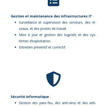
Ges­tion et main­te­nance des in­fra­struc­tures IT
:
Sur­veillance et su­per­vi­sion des ser­veurs, des ré­
seaux, et des postes de tra­vail.
Mise à jour et ges­tion des lo­gi­ciels et des sys­
tèmes d’ex­ploi­ta­tion.
En­tre­tien pré­ven­tif et cor­rec­tif.

Sé­cu­ri­té in­for­ma­tique
:
Ges­tion des pare-feu, des an­ti-vi­rus et des an­ti-