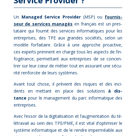
Ser­vice Pro­vi­der ?
Un
Ma­na­ged Ser­vice Pro­vi­der
(MSP) ou
four­nis­
seur de ser­vices ma­na­gés
en fran­çais est un pres­
ta­taire qui four­nit des ser­vices in­for­ma­tiques pour les
en­tre­prises, des TPE aux grandes so­cié­tés, se­lon un
mo­dèle for­fai­taire. Grâce à une ap­proche proac­tive,
ces ex­perts prennent en charge tous les as­pects de l’in­
fo­gé­rance, per­met­tant aux en­tre­prises de se concen­
trer sur leur cœur de mé­tier tout en as­su­rant une sé­cu­
ri­té ren­for­cée de leurs sys­tèmes.
Avant tout chose, il pré­vient des risques et des in­ci­
dents en met­tant en place des so­lu­tions
à dis­
tance
pour le ma­na­ge­ment du parc in­for­ma­tique des
en­tre­prises.
Avec l’essor de la di­gi­ta­li­sa­tion et l’augmentation du té­
lé­tra­vail au sein des TPE/PME, il est vi­tal d’optimiser le
sys­tème in­for­ma­tique et de le rendre im­per­méable aux