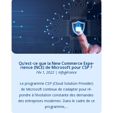
Qu’est-ce que la New Com­merce Ex­pe­
rience (NCE) de Mi­cro­soft pour CSP ?
Fév 1, 2022
|
In­fo­gé­rance
Le pro­gramme CSP (Cloud So­lu­tion Pro­vi­der)
de Mi­cro­soft conti­nue de s’a­dap­ter pour ré­
pondre à l’é­vo­lu­tion constante des de­mandes
des en­tre­prises mo­dernes. Dans le cadre de ce
pro­gramme,…