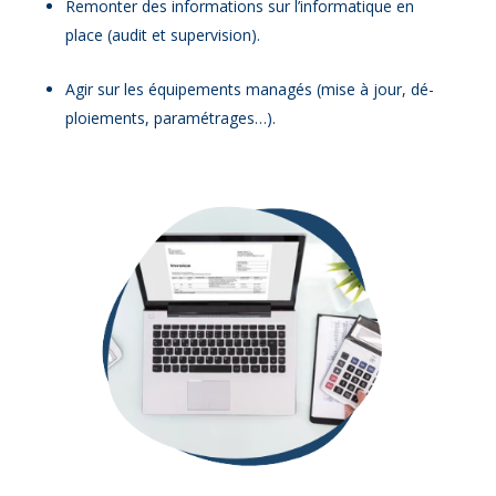
Re­mon­ter des in­for­ma­tions sur l’informatique en
place (au­dit et su­per­vi­sion).
Agir sur les équi­pe­ments ma­na­gés (mise à jour, dé­
ploie­ments, pa­ra­mé­trages…).