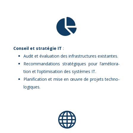

Conseil et stra­té­gie IT
:
Au­dit et éva­lua­tion des in­fra­struc­tures exis­tantes.
Re­com­man­da­tions stra­té­giques pour l’a­mé­lio­ra­
tion et l’op­ti­mi­sa­tion des sys­tèmes IT.
Pla­ni­fi­ca­tion et mise en œuvre de pro­jets tech­no­
lo­giques.
