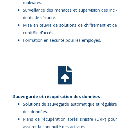
mal­wares.
Sur­veillance des me­naces et su­per­vi­sion des in­ci­
dents de sé­cu­ri­té.
Mise en œuvre de so­lu­tions de chif­fre­ment et de
contrôle d’ac­cès.
For­ma­tion en sé­cu­ri­té pour les em­ployés.

Sau­ve­garde et ré­cu­pé­ra­tion des don­nées
:
So­lu­tions de sau­ve­garde au­to­ma­tique et ré­gu­lière
des don­nées.
Plans de ré­cu­pé­ra­tion après si­nistre (DRP) pour
as­su­rer la conti­nui­té des ac­ti­vi­tés.