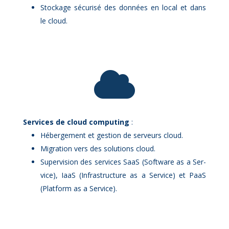
Sto­ckage sé­cu­ri­sé des don­nées en lo­cal et dans
le cloud.

Ser­vices de cloud com­pu­ting
:
Hé­ber­ge­ment et ges­tion de ser­veurs cloud.
Mi­gra­tion vers des so­lu­tions cloud.
Su­per­vi­sion des ser­vices SaaS (Soft­ware as a Ser­
vice), IaaS (In­fra­struc­ture as a Ser­vice) et PaaS
(Plat­form as a Ser­vice).