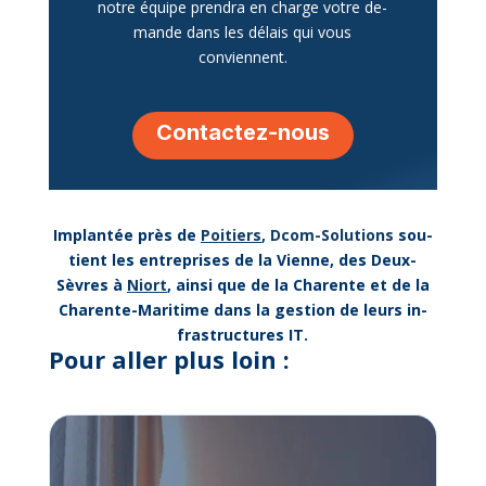
notre équipe pren­dra en charge votre de­
mande dans les dé­lais qui vous
conviennent.
Contac­tez-nous
Im­plan­tée près de
Poi­tiers
,
Dcom-So­lu­tions
sou­
tient les en­tre­prises de la Vienne, des Deux-
Sèvres à
Niort
, ain­si que de la Cha­rente et de la
Cha­rente-Ma­ri­time dans la ges­tion de leurs in­
fra­struc­tures IT.
Pour al­ler plus loin :