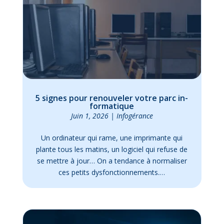
5 signes pour re­nou­ve­ler votre parc in­
for­ma­tique
Juin 1, 2026
|
In­fo­gé­rance
Un or­di­na­teur qui rame, une im­pri­mante qui
plante tous les ma­tins, un lo­gi­ciel qui re­fuse de
se mettre à jour… On a ten­dance à nor­ma­li­ser
ces pe­tits dys­fonc­tion­ne­ments.…