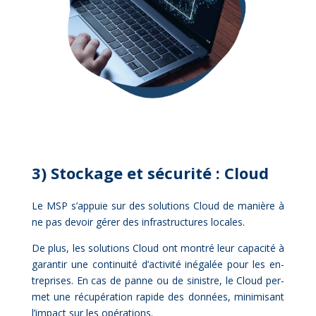
3) Sto­ckage et sé­cu­ri­té : Cloud
Le MSP s’appuie sur des so­lu­tions Cloud de ma­nière à
ne pas de­voir gé­rer des in­fra­struc­tures lo­cales.
De plus, les so­lu­tions Cloud ont mon­tré leur ca­pa­ci­té à
ga­ran­tir une conti­nui­té d’ac­ti­vi­té in­éga­lée pour les en­
tre­prises. En cas de panne ou de si­nistre, le Cloud per­
met une ré­cu­pé­ra­tion ra­pide des don­nées, mi­ni­mi­sant
l’im­pact sur les opé­ra­tions.