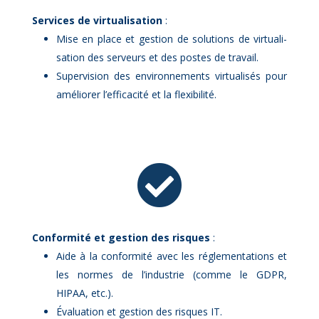
Ser­vices de vir­tua­li­sa­tion
:
Mise en place et ges­tion de so­lu­tions de vir­tua­li­
sa­tion des ser­veurs et des postes de tra­vail.
Su­per­vi­sion des en­vi­ron­ne­ments vir­tua­li­sés pour
amé­lio­rer l’ef­fi­ca­ci­té et la flexi­bi­li­té.

Confor­mi­té et ges­tion des risques
:
Aide à la confor­mi­té avec les ré­gle­men­ta­tions et
les normes de l’in­dus­trie (comme le GDPR,
HIPAA, etc.).
Éva­lua­tion et ges­tion des risques IT.