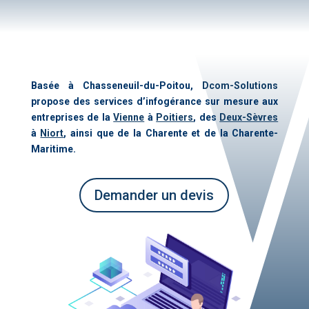
Ba­sée à Chas­se­neuil-du-Poi­tou,
Dcom-So­lu­tions
pro­pose des ser­vices d’infogérance sur me­sure aux
en­tre­prises de la
Vienne
à
Poi­tiers
, des
Deux-Sèvres
à
Niort
, ain­si que de la Cha­rente et de la Cha­rente-
Ma­ri­time.
De­man­der un de­vis