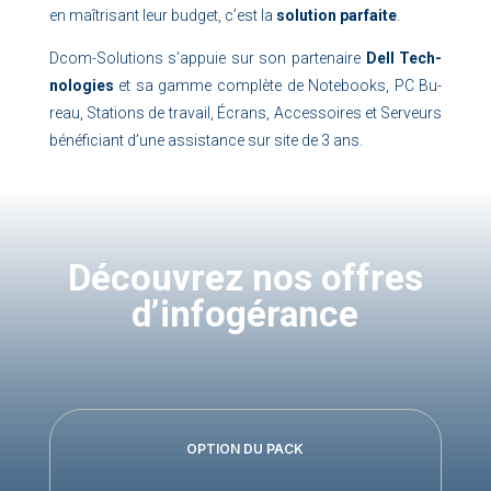
en maî­tri­sant leur bud­get, c’est la
so­lu­tion par­faite
.
Dcom-So­lu­tions s’appuie sur son par­te­naire
Dell Tech­
no­lo­gies
et sa gamme com­plète de No­te­books, PC Bu­
reau, Sta­tions de tra­vail, Écrans, Ac­ces­soires et Ser­veurs
bé­né­fi­ciant d’une as­sis­tance sur site de 3 ans.
Dé­cou­vrez nos offres
d’in­fo­gé­rance
OP­TION DU PACK