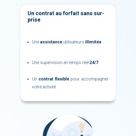
Un contrat au for­fait sans sur­
prise
Une
as­sis­tance
uti­li­sa­teurs
illi­mi­tée
Une su­per­vi
sion en temps réel
24/7
Un
contrat flexible
pour ac­com­pa­gner
votre ac­ti­vi­té