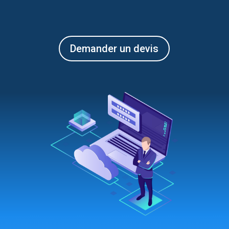
De­man­der un de­vis