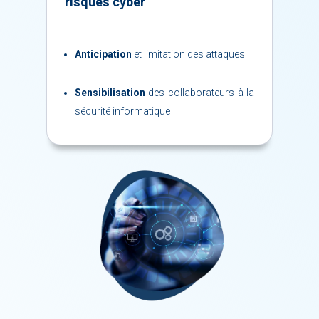
risques cy­ber
An­ti­ci­pa­tion
et li­mi­ta­tion des at­taques
Sen­si­bi­li­sa­tion
des col­la­bo­ra­teurs à la
sé­cu­ri­té in­for­ma­tique