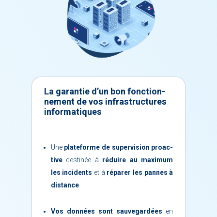
La ga­ran­tie d’un bon fonc­tion­
ne­ment de vos in­fra­struc­tures
in­for­ma­tiques
Une
pla­te­forme de su­per­vi­sion proac­
tive
des­ti­née à
ré­duire au maxi­mum
les in­ci­dents
et à
ré­pa­rer les pannes à
dis­tance
Vos don­nées sont sau­ve­gar­dées
en