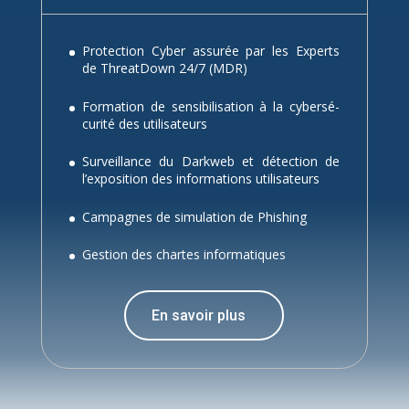
Pro­tec­tion Cy­ber as­su­rée par les Ex­perts
de Threat­Down 24/7 (MDR)
For­ma­tion de sen­si­bi­li­sa­tion à la cy­ber­sé­
cu­ri­té des uti­li­sa­teurs
Sur­veillance du Dark­web et dé­tec­tion de
l’ex­po­si­tion des in­for­ma­tions uti­li­sa­teurs
Cam­pagnes de si­mu­la­tion de Phi­shing
Ges­tion des chartes in­for­ma­tiques
En sa­voir plus