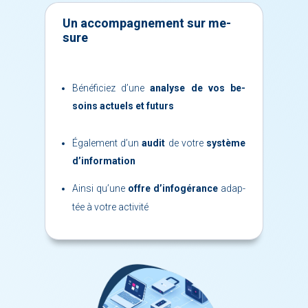
Un ac­com­pa­gne­ment sur me­
sure
Bé­né­fi­ciez d’une
ana­lyse de vos be­
soins ac­tuels et fu­turs
Éga­le­ment d’un
au­dit
de votre
sys­tème
d’­in­for­ma­tion
Ain­si qu’une
offre d’in­fo­gé­rance
adap­
tée à votre ac­ti­vi­té