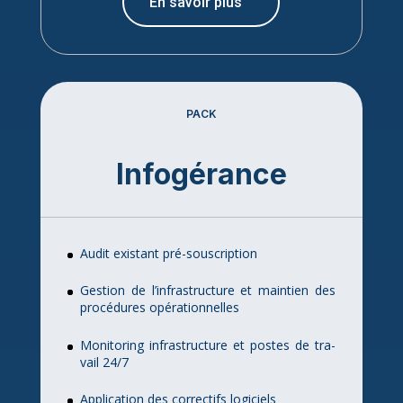
En sa­voir plus
PACK
In­fo­gé­rance
Au­dit exis­tant pré-sous­crip­tion
Ges­tion de l’in­fra­struc­ture et main­tien des
pro­cé­dures opé­ra­tion­nelles
Mo­ni­to­ring in­fra­struc­ture et postes de tra­
vail 24/7
Ap­pli­ca­tion des cor­rec­tifs lo­gi­ciels