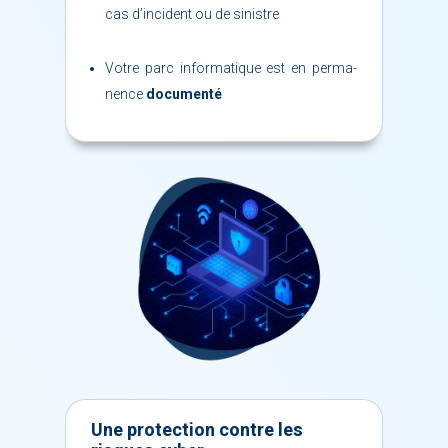
cas d’incident ou de si­nistre
Votre parc in­for­ma­tique est en per­ma­
nence
do­cu­men­té
Une pro­tec­tion contre les