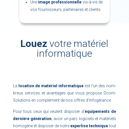
Une
image pro­fes­sion­nelle
vis-à-vis de
vos four­nis­seurs, par­te­naires et clients
Louez
votre matériel
informatique
La
lo­ca­tion de ma­té­riel in­for­ma­tique
est l’un des nom­
breux ser­vices et avan­tages que vous pro­pose Dcom-
So­lu­tions en com­plé­ment de nos offres d’infogérance.
Pour tous ceux qui veulent dis­po­ser d’
équi­pe­ments de
der­nière gé­né­ra­tion
, avoir un parc lo­gi­ciels et ma­té­riels
ho­mo­gène et dis­po­ser de notre
ex­per­tise tech­nique
tout