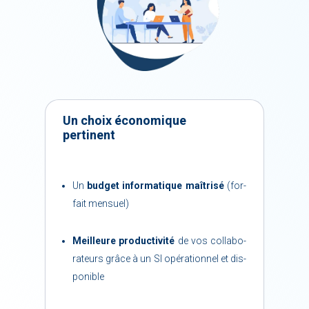
Un choix éco­no­mique
per­ti­nent
Un
bud­get in­for­ma­tique maî­tri­sé
(for­
fait men­suel)
Meilleure pro­duc­ti­vi­té
de vos col­la­bo­
ra­teurs grâce à un SI opé­ra­tion­nel et dis­
po­nible