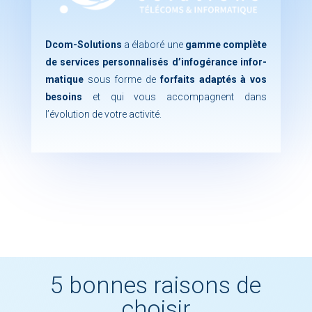
Dcom-So­lu­tions
a éla­bo­ré une
gamme com­plète
de ser­vices per­son­na­li­sés d’infogérance in­for­
ma­tique
sous forme de
for­faits adap­tés à vos
be­soins
et qui vous ac­com­pagnent dans
l’évolution de votre ac­ti­vi­té.
5 bonnes raisons de
choisir