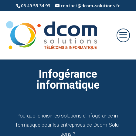
05 49 55 34 93
contact@dcom-solutions.fr
In­fo­gé­rance
in­for­ma­tique
Pour­quoi choi­sir les so­lu­tions d’infogérance in­
for­ma­tique pour les en­tre­prises de
Dcom-So­lu­
tions
?