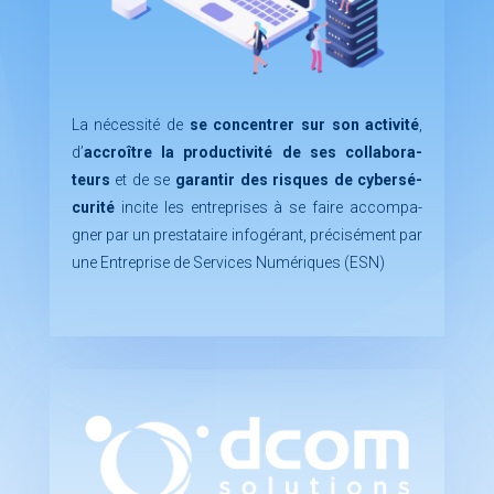
La né­ces­si­té de
se concen­trer sur son ac­ti­vi­té
,
d’
ac­croître la pro­duc­ti­vi­té de ses col­la­bo­ra­
teurs
et de se
ga­ran­tir des risques de cy­ber­sé­
cu­ri­té
in­cite les en­tre­prises à se faire ac­com­pa­
gner par un pres­ta­taire in­fo­gé­rant, pré­ci­sé­ment par
une En­tre­prise de Ser­vices Nu­mé­riques (ESN)