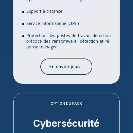
Sup­port à dis­tance
Ser­vice In­for­ma­tique (vD­SI)
Pro­tec­tion des postes de tra­vail, dé­tec­tion
pré­coce des ran­som­ware, dé­tec­tion et ré­
ponse ma­na­gée
En sa­voir plus
OP­TION DU PACK
Cy­ber­sé­cu­ri­té