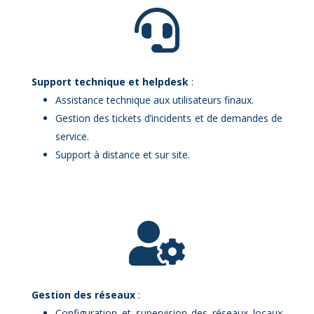

Sup­port tech­nique et help­desk
:
As­sis­tance tech­nique aux uti­li­sa­teurs fi­naux.
Ges­tion des ti­ckets d’in­ci­dents et de de­mandes de
ser­vice.
Sup­port à dis­tance et sur site.

Ges­tion des ré­seaux
:
Confi­gu­ra­tion et su­per­vi­sion des ré­seaux lo­caux