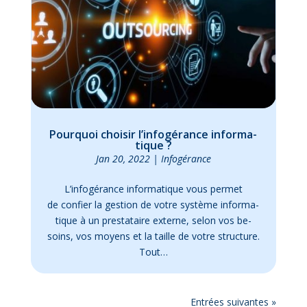
Pour­quoi choi­sir l’in­fo­gé­rance in­for­ma­
tique ?
Jan 20, 2022
|
In­fo­gé­rance
L’in­fo­gé­rance in­for­ma­tique vous per­met
de confier la ges­tion de votre sys­tème in­for­ma­
tique à un pres­ta­taire ex­terne, se­lon vos be­
soins, vos moyens et la taille de votre struc­ture.
Tout…
En­trées sui­vantes »