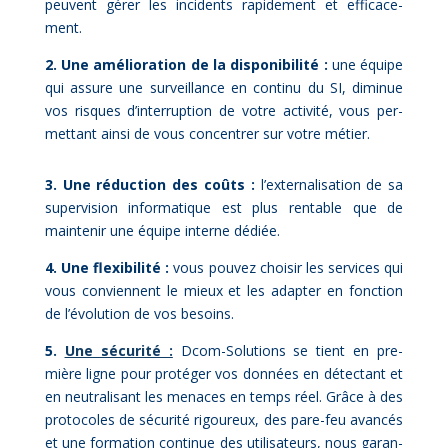
peuvent gé­rer les in­ci­dents ra­pi­de­ment et ef­fi­ca­ce­
ment.
2. Une amé­lio­ra­tion de la dis­po­ni­bi­li­té :
une équipe
qui as­sure une sur­veillance en conti­nu du SI, di­mi­nue
vos risques d’interruption de votre ac­ti­vi­té, vous per­
met­tant ain­si de vous concen­trer sur votre mé­tier.
3. Une ré­duc­tion des coûts :
l’externalisation de sa
su­per­vi­sion in­for­ma­tique est plus ren­table que de
main­te­nir une équipe in­terne dé­diée.
4. Une flexi­bi­li­té :
vous pou­vez choi­sir les ser­vices qui
vous conviennent le mieux et les adap­ter en fonc­tion
de l’évolution de vos be­soins.
5.
Une sé­cu­ri­té :
Dcom-So­lu­tions se tient en pre­
mière ligne pour pro­té­ger vos don­nées en dé­tec­tant et
en neu­tra­li­sant les me­naces en temps réel. Grâce à des
pro­to­coles de sé­cu­ri­té ri­gou­reux, des pare-feu avan­cés
et une for­ma­tion conti­nue des uti­li­sa­teurs, nous ga­ran­