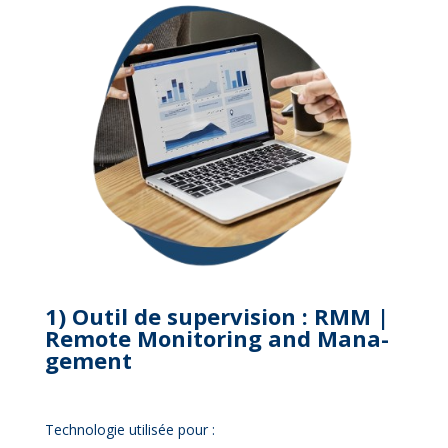
1) Ou­til de su­per­vi­sion : RMM |
Re­mote Mo­ni­to­ring and Ma­na­
ge­ment
Tech­no­lo­gie uti­li­sée pour :