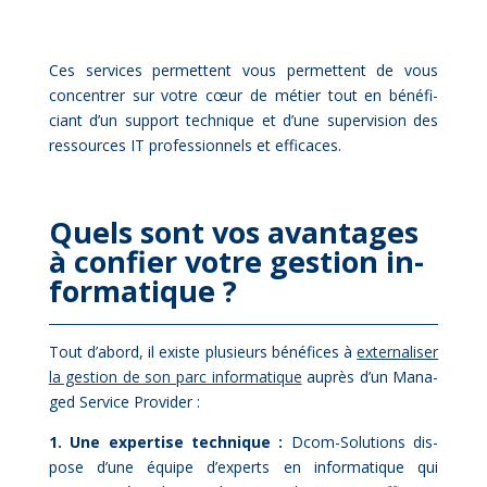
Ces ser­vices per­mettent vous per­mettent de vous
concen­trer sur votre cœur de mé­tier tout en bé­né­fi­
ciant d’un sup­port tech­nique et d’une su­per­vi­sion des
res­sources IT pro­fes­sion­nels et ef­fi­caces.
Quels sont vos avan­tages
à confier votre ges­tion in­
for­ma­tique ?
Tout d’a­bord, il existe plu­sieurs bé­né­fices à
ex­ter­na­li­ser
la ges­tion de son parc in­for­ma­tique
au­près d’un Ma­na­
ged Ser­vice Pro­vi­der :
1. Une ex­per­tise tech­nique :
Dcom-So­lu­tions dis­
pose d’une équipe d’experts en in­for­ma­tique qui