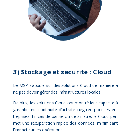
3) Sto­ckage et sé­cu­ri­té : Cloud
Le MSP s’appuie sur des so­lu­tions Cloud de ma­nière à
ne pas de­voir gé­rer des in­fra­struc­tures lo­cales.
De plus, les so­lu­tions Cloud ont mon­tré leur ca­pa­ci­té à
ga­ran­tir une conti­nui­té d’ac­ti­vi­té in­éga­lée pour les en­
tre­prises. En cas de panne ou de si­nistre, le Cloud per­
met une ré­cu­pé­ra­tion ra­pide des don­nées, mi­ni­mi­sant
l’im­pact sur les opé­ra­tions.