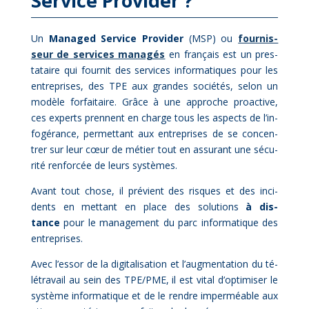
Ser­vice Pro­vi­der ?
Un
Ma­na­ged Ser­vice Pro­vi­der
(MSP) ou
four­nis­
seur de ser­vices ma­na­gés
en fran­çais est un pres­
ta­taire qui four­nit des ser­vices in­for­ma­tiques pour les
en­tre­prises, des TPE aux grandes so­cié­tés, se­lon un
mo­dèle for­fai­taire. Grâce à une ap­proche proac­tive,
ces ex­perts prennent en charge tous les as­pects de l’in­
fo­gé­rance, per­met­tant aux en­tre­prises de se concen­
trer sur leur cœur de mé­tier tout en as­su­rant une sé­cu­
ri­té ren­for­cée de leurs sys­tèmes.
Avant tout chose, il pré­vient des risques et des in­ci­
dents en met­tant en place des so­lu­tions
à dis­
tance
pour le ma­na­ge­ment du parc in­for­ma­tique des
en­tre­prises.
Avec l’essor de la di­gi­ta­li­sa­tion et l’augmentation du té­
lé­tra­vail au sein des TPE/PME, il est vi­tal d’optimiser le
sys­tème in­for­ma­tique et de le rendre im­per­méable aux