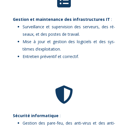
Ges­tion et main­te­nance des in­fra­struc­tures IT
:
Sur­veillance et su­per­vi­sion des ser­veurs, des ré­
seaux, et des postes de tra­vail.
Mise à jour et ges­tion des lo­gi­ciels et des sys­
tèmes d’ex­ploi­ta­tion.
En­tre­tien pré­ven­tif et cor­rec­tif.

Sé­cu­ri­té in­for­ma­tique
:
Ges­tion des pare-feu, des an­ti-vi­rus et des an­ti-