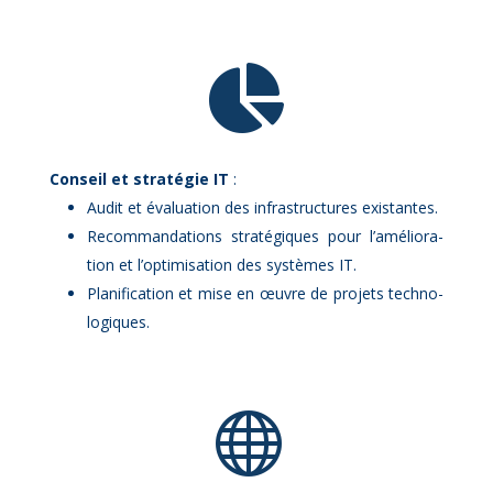

Conseil et stra­té­gie IT
:
Au­dit et éva­lua­tion des in­fra­struc­tures exis­tantes.
Re­com­man­da­tions stra­té­giques pour l’a­mé­lio­ra­
tion et l’op­ti­mi­sa­tion des sys­tèmes IT.
Pla­ni­fi­ca­tion et mise en œuvre de pro­jets tech­no­
lo­giques.
