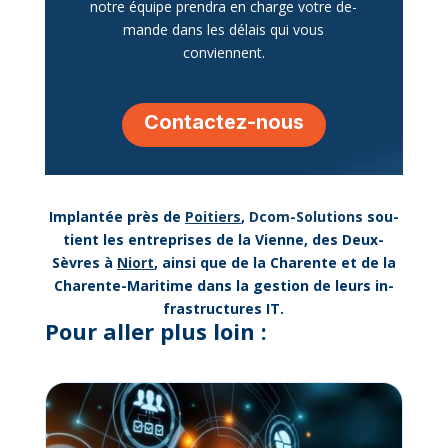
notre équipe pren­dra en charge votre de­
mande dans les dé­lais qui vous
conviennent.
Contac­tez-nous
Im­plan­tée près de
Poi­tiers
,
Dcom-So­lu­tions
sou­
tient les en­tre­prises de la Vienne, des Deux-
Sèvres à
Niort
, ain­si que de la Cha­rente et de la
Cha­rente-Ma­ri­time dans la ges­tion de leurs in­
fra­struc­tures IT.
Pour al­ler plus loin :