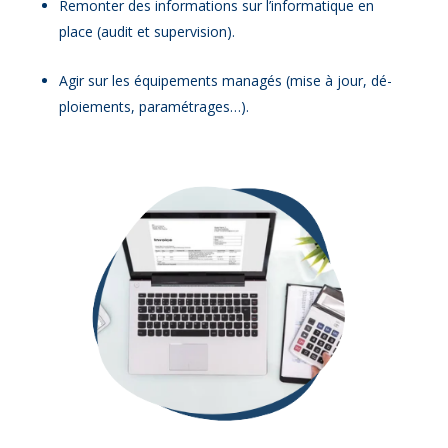
Re­mon­ter des in­for­ma­tions sur l’informatique en
place (au­dit et su­per­vi­sion).
Agir sur les équi­pe­ments ma­na­gés (mise à jour, dé­
ploie­ments, pa­ra­mé­trages…).