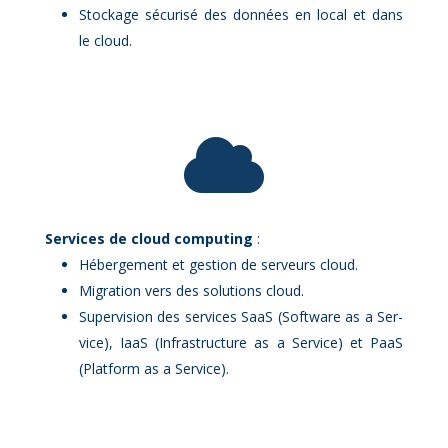
Sto­ckage sé­cu­ri­sé des don­nées en lo­cal et dans
le cloud.

Ser­vices de cloud com­pu­ting
:
Hé­ber­ge­ment et ges­tion de ser­veurs cloud.
Mi­gra­tion vers des so­lu­tions cloud.
Su­per­vi­sion des ser­vices SaaS (Soft­ware as a Ser­
vice), IaaS (In­fra­struc­ture as a Ser­vice) et PaaS
(Plat­form as a Ser­vice).