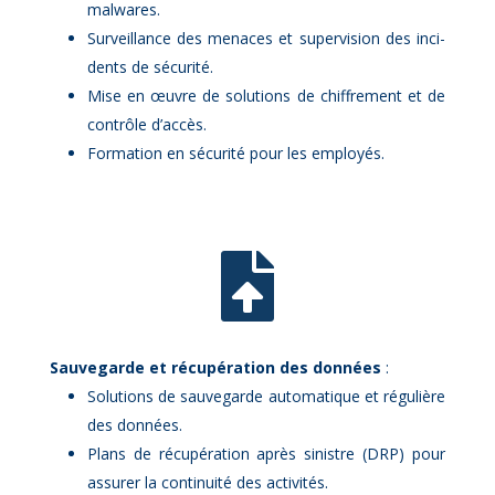
mal­wares.
Sur­veillance des me­naces et su­per­vi­sion des in­ci­
dents de sé­cu­ri­té.
Mise en œuvre de so­lu­tions de chif­fre­ment et de
contrôle d’ac­cès.
For­ma­tion en sé­cu­ri­té pour les em­ployés.

Sau­ve­garde et ré­cu­pé­ra­tion des don­nées
:
So­lu­tions de sau­ve­garde au­to­ma­tique et ré­gu­lière
des don­nées.
Plans de ré­cu­pé­ra­tion après si­nistre (DRP) pour
as­su­rer la conti­nui­té des ac­ti­vi­tés.