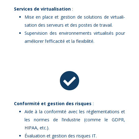
Ser­vices de vir­tua­li­sa­tion
:
Mise en place et ges­tion de so­lu­tions de vir­tua­li­
sa­tion des ser­veurs et des postes de tra­vail.
Su­per­vi­sion des en­vi­ron­ne­ments vir­tua­li­sés pour
amé­lio­rer l’ef­fi­ca­ci­té et la flexi­bi­li­té.

Confor­mi­té et ges­tion des risques
:
Aide à la confor­mi­té avec les ré­gle­men­ta­tions et
les normes de l’in­dus­trie (comme le GDPR,
HIPAA, etc.).
Éva­lua­tion et ges­tion des risques IT.