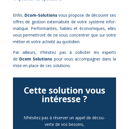
En­fin,
Dcom-So­lu­tions
vous pro­pose de dé­cou­vrir ses
offres de ges­tion ex­ter­na­li­sée de votre sys­tème in­for­
ma­tique. Per­for­mantes, fiables et éco­no­miques, elles
vous per­met­tront de ne vous concen­trer que sur votre
mé­tier et votre ac­ti­vi­té au quo­ti­dien.
Par ailleurs, n’hésitez pas à sol­li­ci­ter les ex­pert
s
de
Dc
o
m So­lu­tions
pour vous acc
om­pa­gner dans la
mise en place de ces so­lu­tions.
Cette so­lu­tion vous
in­té­resse ?
N’hésitez pas à ré­ser­ver un ap­pel de dé­cou­
verte de vos be­soins,