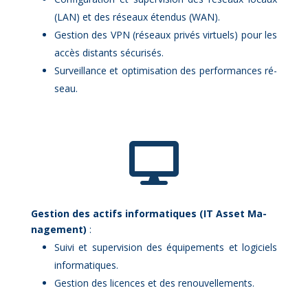
(LAN) et des ré­seaux éten­dus (WAN).
Ges­tion des VPN (ré­seaux pri­vés vir­tuels) pour les
ac­cès dis­tants sé­cu­ri­sés.
Sur­veillance et op­ti­mi­sa­tion des per­for­mances ré­
seau.

Ges­tion des ac­tifs in­for­ma­tiques (IT As­set Ma­
na­ge­ment)
:
Sui­vi et su­per­vi­sion des équi­pe­ments et lo­gi­ciels
in­for­ma­tiques.
Ges­tion des li­cences et des re­nou­vel­le­ments.