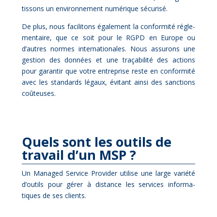
tis­sons un en­vi­ron­ne­ment nu­mé­rique sé­cu­ri­sé.
De plus, nous fa­ci­li­tons éga­le­ment la confor­mi­té ré­gle­
men­taire, que ce soit pour le RGPD en Eu­rope ou
d’autres normes in­ter­na­tio­nales. Nous as­su­rons une
ges­tion des don­nées et une tra­ça­bi­li­té des ac­tions
pour ga­ran­tir que votre en­tre­prise reste en confor­mi­té
avec les stan­dards lé­gaux, évi­tant ain­si des sanc­tions
coû­teuses.
Quels sont les ou­tils de
tra­vail d’un MSP ?
Un Ma­na­ged Ser­vice Pro­vi­der uti­lise une large va­rié­té
d’outils pour gé­rer à dis­tance les ser­vices in­for­ma­
tiques de ses clients.