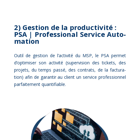
2) Ges­tion de la pro­duc­ti­vi­té :
PSA | Pro­fes­sio­nal Ser­vice Au­to­
ma­tion
Ou­til de ges­tion de l’activité du MSP, le PSA per­met
d’optimiser son ac­ti­vi­té (su­per­vi­sion des ti­ckets, des
pro­jets, du temps pas­sé, des contrats, de la fac­tu­ra­
tion) afin de ga­ran­tir au client un ser­vice pro­fes­sion­nel
par­fai­te­ment quan­ti­fiable.