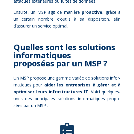
at­taques ex­té­rieures ou fuites de don­nées.
En­suite, un MSP agit de ma­nière
proac­tive
, grâce à
un cer­tain nombre d’outils à sa dis­po­si­tion, afin
d’assurer un ser­vice op­ti­mal.
Quelles sont les solutions
informatiques
proposées par un MSP ?
Un MSP pro­pose une gamme va­riée de so­lu­tions in­for­
ma­tiques pour
ai­der les en­tre­prises à gé­rer et à
op­ti­mi­ser leurs in­fra­struc­tures IT
. Voi­ci quelques-
unes des prin­ci­pales so­lu­tions in­for­ma­tiques pro­po­
sées par un MSP :
