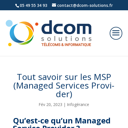
05 49 55 34 93
contact@dcom-solutions.fr
Tout sa­voir sur les MSP
(Ma­na­ged Ser­vices Pro­vi­
der)
Fév 20, 2023
|
Infogérance
Qu’est-ce qu’un Ma­na­ged