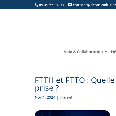
05 49 55 34 93
contact@dcom-solution
Voix & Col­la­bo­ra­tion
Hé
FTTH et FTTO : Quelle f
prise ?
Nov 1, 2024
|
Internet