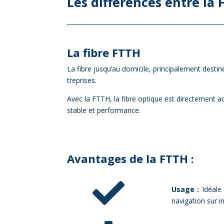
Les dif­fé­rences entre la
La fibre FTTH
La fibre jusqu’au do­mi­cile, prin­ci­pa­le­ment des­t
tre­prises.
Avec la FTTH, la fibre op­tique est di­rec­te­ment a
stable et per­for­mance.
Avan­tages de la FTTH :

Usage :
Idéale 
navigation sur in