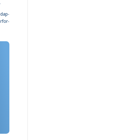
.
adap­
­for­