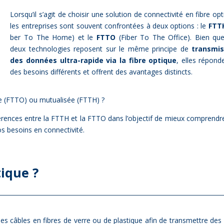
Lorsqu’il s’agit de choi­sir une so­lu­tion de connec­ti­vi­té en fibre op­
les en­tre­prises sont sou­vent confron­tées à deux op­tions : le
FTT
ber To The Home) et le
FTTO
(Fi­ber To The Of­fice). Bien qu
deux tech­no­lo­gies re­posent sur le même prin­cipe de
trans­mis
des don­nées ul­tra-ra­pide via la fibre op­tique
, elles ré­pond
des be­soins dif­fé­rents et offrent des avan­tages dis­tincts.
iée (FTTO) ou mu­tua­li­sée (FTTH) ?
dif­fé­rences entre la FTTH et la FTTO dans l’objectif de mieux com­prendr
os be­soins en connec­ti­vi­té.
tique ?
se des câbles en fibres de verre ou de plas­tique afin de trans­mettre des