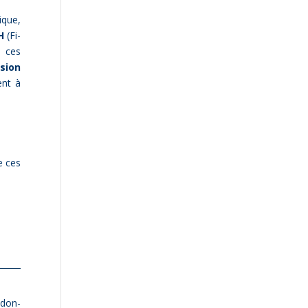
tique,
H
(Fi­
e ces
­sion
ent à
e ces
 don­