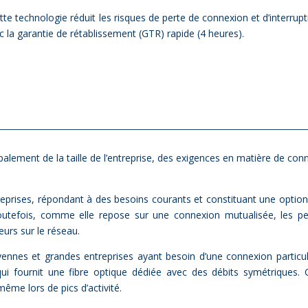
te technologie réduit les risques de perte de connexion et d’interrupt
la garantie de rétablissement (GTR) rapide (4 heures).
a­le­ment de la taille de l’entreprise, des exi­gences en ma­tière de conne
e­prises, ré­pon­dant à des be­soins cou­rants et consti­tuant une op­tion
­te­fois, comme elle re­pose sur une connexion mu­tua­li­sée, les per
urs sur le ré­seau.
es et grandes en­tre­prises ayant be­soin d’une connexion par­ti­cu­li
qui four­nit une fibre op­tique dé­diée avec des dé­bits sy­mé­triques. 
ême lors de pics d’activité.