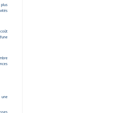
 plus
vités
 coût
d’une
ombre
ances
t une
esses