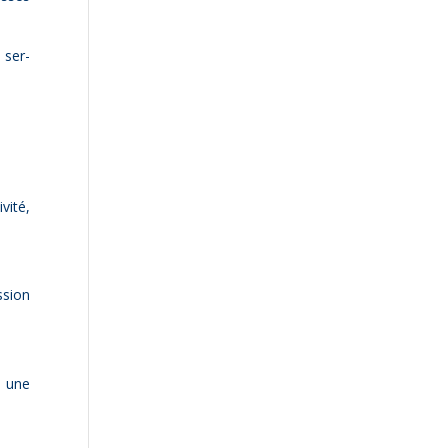
s ser­
vité,
ssion
t une