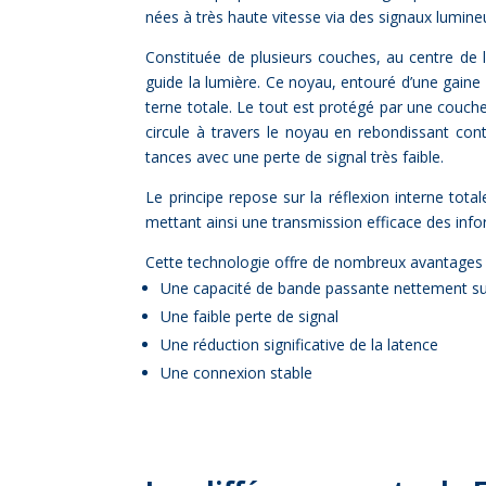
nées à très haute vi­tesse via des si­gnaux lu­mi­ne
Consti­tuée de plu­sieurs couches, au centre de l
guide la lu­mière. Ce noyau, en­tou­ré d’une gaine av
terne to­tale. Le tout est pro­té­gé par une couche 
cir­cule à tra­vers le noyau en re­bon­dis­sant c
tances avec une perte de si­gnal très faible.
Le prin­cipe re­pose sur la ré­flexion in­terne to­tal
met­tant ain­si une trans­mis­sion ef­fi­cace des in­fo
Cette tech­no­lo­gie offre de nom­breux avan­tages p
Une ca­pa­ci­té de bande pas­sante net­te­ment su
Une faible perte de si­gnal
Une ré­duc­tion si­gni­fi­ca­tive de la la­tence
Une connexion stable