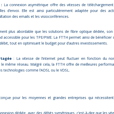
 :
La connexion asymétrique offre des vitesses de téléchargement
les d’envoi. Elle est ainsi particulièrement adaptée pour des acti
tation des emails et les visioconférences.
ent plus abordable que les solutions de fibre optique dédiée, son
end accessible pour les TPE/PME. La FTTH permet ainsi de bénéficier 
ébit, tout en optimisant le budget pour d’autres investissements.
rtagée
: La vitesse de l’internet peut fluctuer en fonction du n
sur le même réseau. Malgré cela, la FTTH offre de meilleures perform
es technologies comme l’ADSL ou le VDSL.
nt conçue pour les moyennes et grandes en­tre­prises qui né­ces­siten
nexion dé­diée, avec des dé­bits sy­mé­triques, c’est-à-dire que les vi­t