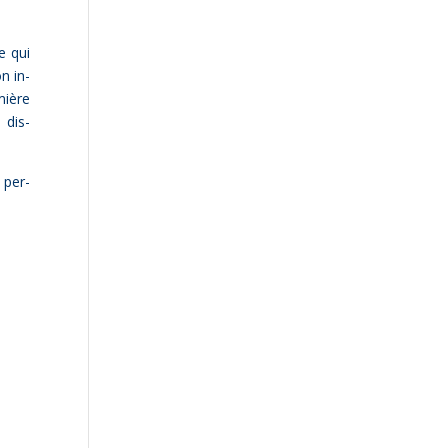
e qui
on in­
­mière
 dis­
, per­