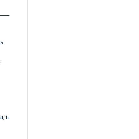
en­
t
l, la