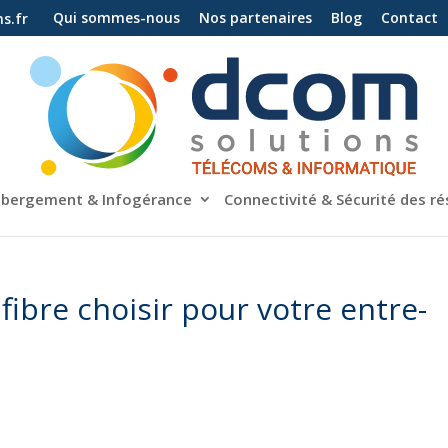
Qui sommes-nous
Nos par­te­naires
Blog
Contact
s.fr
­ber­ge­ment & In­fo­gé­rance
Connec­ti­vi­té & Sé­cu­ri­té des r
ibre choi­sir pour votre en­tre­