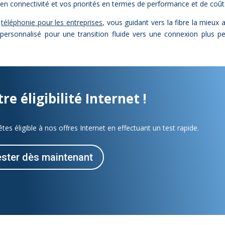
en connec­ti­vi­té et vos prio­ri­tés en termes de per­for­mance et de coût
e
té­lé­pho­nie pour les en­tre­prises
, vous gui­dant vers la fibre la mieux 
r­son­na­li­sé pour une tran­si­tion fluide vers une connexion plus per
e éli­gi­bi­li­té In­ter­net !
s éligible à nos offres Internet en effectuant un test rapide.
s­ter dès main­te­nant