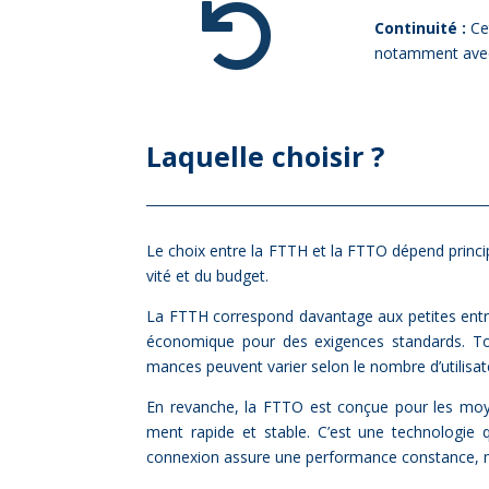

Continuité :
Cet
notamment avec 
La­quelle choi­sir ?
Le choix entre la FTTH et la FTTO dé­pend prin­ci­p
vi­té et du bud­get.
La FTTH cor­res­pond da­van­tage aux pe­tites en­tr
éco­no­mique pour des exi­gences stan­dards. Tou
mances peuvent va­rier se­lon le nombre d’utilisate
En re­vanche, la FTTO est conçue pour les moyenn
ment ra­pide et stable. C’est une tech­no­lo­gie 
connexion as­sure une per­for­mance constance, m