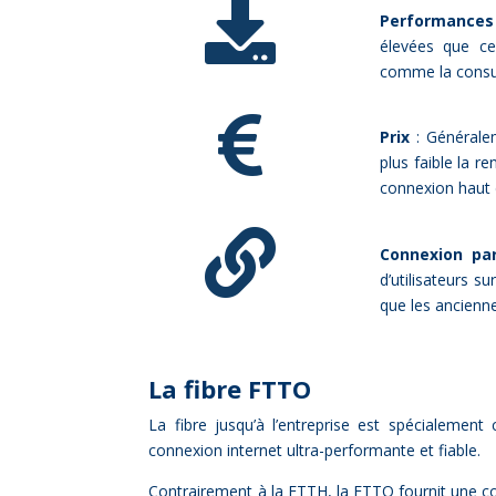

Performances
élevées que cel
comme la consul

Prix
: Généralem
plus faible la r
connexion haut d

Connexion pa
d’utilisateurs 
que les ancienn
La fibre FTTO
La fibre jusqu’à l’entreprise est spé­cia­le­me
connexion in­ter­net ul­tra-per­for­mante et fiable.
Contrai­re­ment à la FTTH, la FTTO four­nit une con