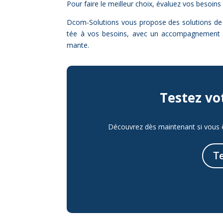
Pour faire le meilleur choix, éva­luez vos be­soins 
Dcom-So­lu­tions vous pro­pose des so­lu­tions d
tée à vos be­soins, avec un ac­com­pa­gne­ment pe
mante.
Tes­tez votr
Découvrez dès maintenant si vous ête
Te