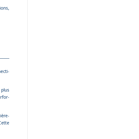
ions,
c­ti­
 plus
­for­
è­re­
Cette