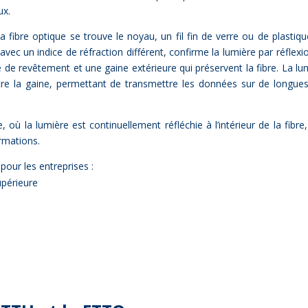
ux.
a fibre op­tique se trouve le noyau, un fil fin de verre ou de plas­tiqu
ec un in­dice de ré­frac­tion dif­fé­rent, confirme la lu­mière par ré­flexi
de re­vê­te­ment et une gaine ex­té­rieure qui pré­servent la fibre. La lu
ontre la gaine, per­met­tant de trans­mettre les don­nées sur de longues
e, où la lu­mière est conti­nuel­le­ment ré­flé­chie à l’intérieur de la fibre
r­ma­tions.
our les en­tre­prises :
­pé­rieure