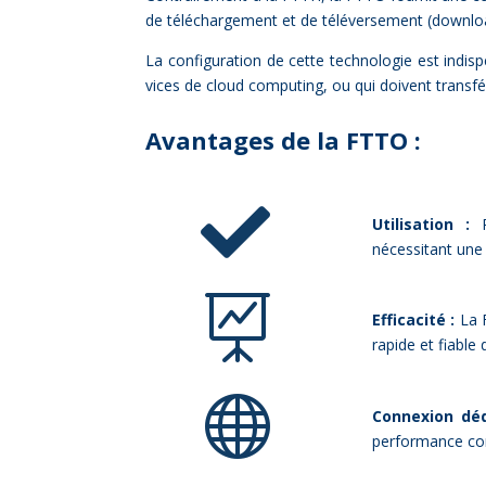
de té­lé­char­ge­ment et de té­lé­ver­se­ment (downl
La confi­gu­ra­tion de cette tech­no­lo­gie est in­dis­
vices de cloud com­pu­ting, ou qui doivent trans­fé
Avan­tages de la FTTO :

Utilisation :
Pa
nécessitant une

Efficacité :
La F
rapide et fiable

Connexion déd
performance co