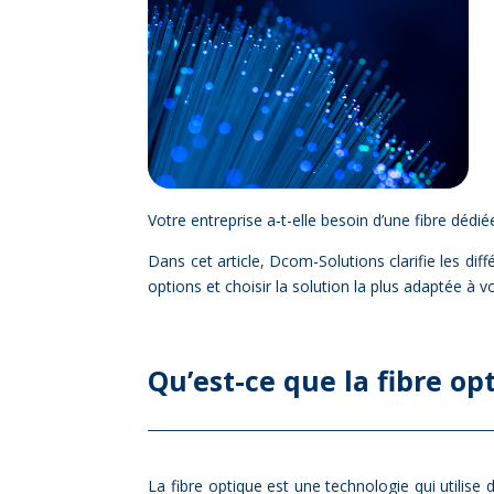
Votre en­tre­prise a‑t-elle be­soin d’une fibre dé­d
Dans cet ar­ticle, Dcom-So­lu­tions cla­ri­fie les 
op­tions et choi­sir la so­lu­tion la plus adap­tée à v
Qu’est-ce que la fibre op­
La fibre op­tique est une tech­no­lo­gie qui uti­li