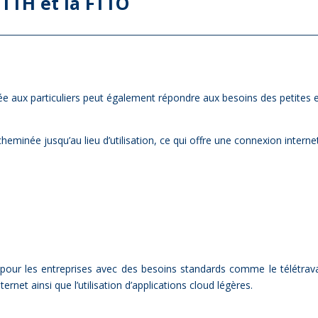
 FTTH et la FTTO
i­née aux par­ti­cu­liers peut éga­le­ment ré­pondre aux be­soins des pe­tites 
che­mi­née jusqu’au lieu d’utilisation, ce qui offre une connexion in­ter­ne
pour les entreprises avec des besoins standards comme le télétravai
ternet ainsi que l’utilisation d’applications cloud légères.