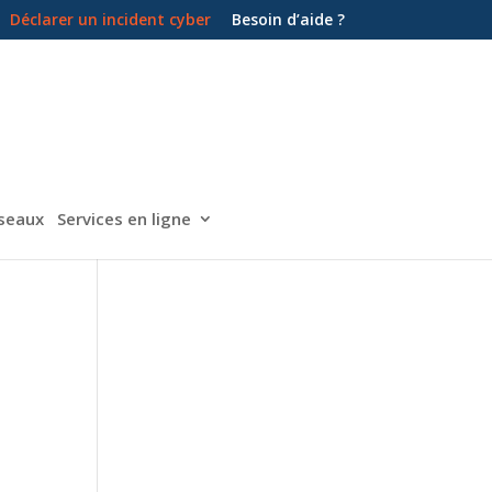
Dé­cla­rer un in­ci­dent cy­ber
Be­soin d’aide ?
é­seaux
Ser­vices en ligne