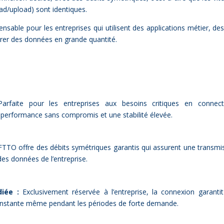
oad/upload) sont iden­tiques.
pen­sable pour les en­tre­prises qui uti­lisent des ap­pli­ca­tions mé­tier, de
­rer des don­nées en grande quan­ti­té.
rfaite pour les entreprises aux besoins critiques en connecti
 performance sans compromis et une stabilité élevée.
TTO offre des débits symétriques garantis qui assurent une transmi
 des données de l’entreprise.
iée :
Exclusivement réservée à l’entreprise, la connexion garanti
nstante même pendant les périodes de forte demande.